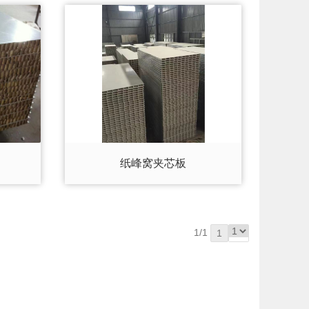
纸峰窝夹芯板
1/1
1