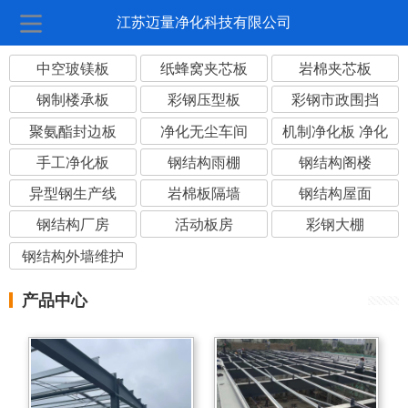
江苏迈量净化科技有限公司
中空玻镁板
纸蜂窝夹芯板
岩棉夹芯板
钢制楼承板
彩钢压型板
彩钢市政围挡
聚氨酯封边板
净化无尘车间
机制净化板 净化
板
手工净化板
钢结构雨棚
钢结构阁楼
异型钢生产线
岩棉板隔墙
钢结构屋面
钢结构厂房
活动板房
彩钢大棚
钢结构外墙维护
产品中心